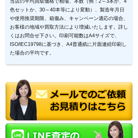
当店の平均買取価格で相場、本数（例：2～3本か、4
色セットか、30～40本等により変動）、製造年月日
や使用推奨期限、箱傷み、キャンペーン適応の場合、
お客様の地域や買取方法により増減いたします。詳し
くはお問合せ下さい。印刷可能数はA4サイズで、
ISO/IEC19798に基づき、A4普通紙に片面連続印刷し
た場合の平均です。