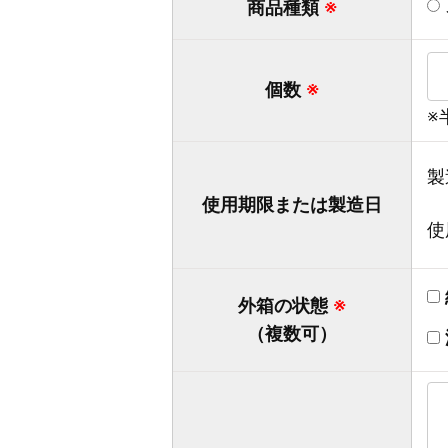
商品種類
※
個数
※
※
製
使用期限または製造日
使
外箱の状態
※
（複数可）