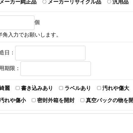
メーカー純正品
メーカーリサイクル品
汎用品
個
半角入力でお願いします。
造日：
用期限：
綺麗
書き込みあり
ラベルあり
汚れや傷大
汚れや傷小
密封外箱を開封
真空パックの物を