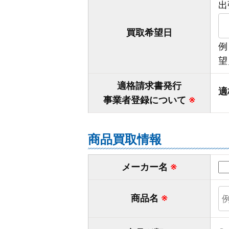
出
買取希望日
例
望
適格請求書発行
適
事業者登録について
※
商品買取情報
メーカー名
※
商品名
※