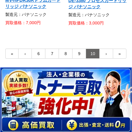
MV-HPDR30Aドラムカート
DE-3380 プロセスカートリッ
リッジ パナソニック
ジ パナソニック
製造元：パナソニック
製造元：パナソニック
買取価格：7,000円
買取価格：3,000円
«
‹
6
7
8
9
10
›
»