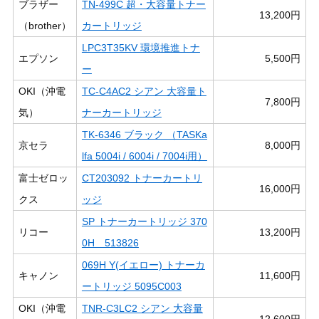
ブラザー
TN-499C 超・大容量トナー
13,200円
（brother）
カートリッジ
LPC3T35KV 環境推進トナ
エプソン
5,500円
ー
OKI（沖電
TC-C4AC2 シアン 大容量ト
7,800円
気）
ナーカートリッジ
TK-6346 ブラック （TASKa
京セラ
8,000円
lfa 5004i / 6004i / 7004i用）
富士ゼロッ
CT203092 トナーカートリ
16,000円
クス
ッジ
SP トナーカートリッジ 370
リコー
13,200円
0H 513826
069H Y(イエロー) トナーカ
キャノン
11,600円
ートリッジ 5095C003
OKI（沖電
TNR-C3LC2 シアン 大容量
12,600円