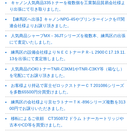
キャノン人気商品335トナーを複数個を工業製品貿易会社様よ
り出張にて引き取りました。
【練馬区へ出張】キャノンNPG-45やプリンターインクをIT関
連会社様よりお譲り頂きました。
人気商品シャープMX－36JTシリーズを複数本、練馬区の出張
にて査定いたしました。
練馬区の設備会社様よりＮＥＣトナーＰＲ-Ｌ2900Ｃ17.19.11.
13を出張にて査定致しました。
人気商品のOKIトナーTNR-C3KM1やTNR-C3KY等（箱なし）
を宅配にてお譲り頂きました。
お客様より持込で富士ゼロックストナーＣＴ201086シリーズ
を多数65500円分買受けました。
練馬区の会社様より京セラトナーＴＫ-896シリーズ複数を313
00円でお譲りいただきました。
移転によるご依頼 CT350872 ドラム トナーカートリッジや
古本やCD等を買受けました。