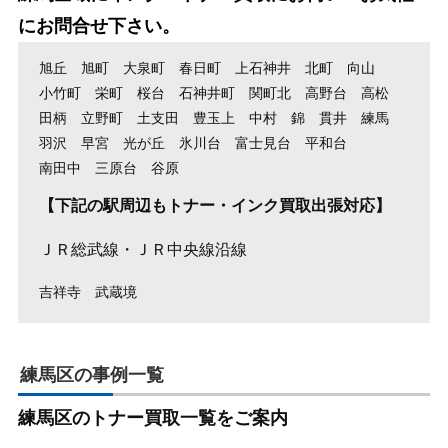
にお問合せ下さい。
旭丘
旭町
大泉町
春日町
上石神井
北町
向山
小竹町
栄町
桜台
石神井町
関町北
高野台
高松
田柄
立野町
土支田
豊玉上
中村
錦
貫井
練馬
羽沢
早宮
光が丘
氷川台
富士見台
平和台
南田中
三原台
谷原
【下記の駅周辺もトナー・インク買取出張対応】
ＪＲ総武線・ＪＲ中央線沿線
吉祥寺
武蔵境
練馬区の事例一覧
練馬区のトナー買取一覧をご案内