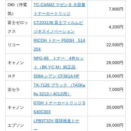
OKI（沖電
TC-C4AM2 マゼンタ 大容量
7,800円
気）
トナーカートリッジ
富士ゼロッ
CT203138 富士フィルムビ
4,200円
クス
ジネスイノベーション
RICOH トナー P500H 514
リコー
22,500円
204
NPG-88 トナー 4色セッ
キャノン
28,000円
ト（BK,Y,C,M）純正品
ＨＰ
508A シアン CF361A HP
16,000円
TK-7126 ブラック （TASKa
京セラ
7,000円
lfa 3212i / 4012i用）
070H トナーカートリッジ 5
キャノン
20,000円
640C003
LPB3T32V 環境推進トナ
エプソン
26,000円
ー