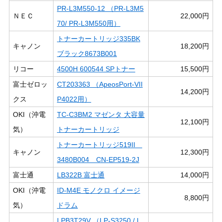
PR-L3M550-12 （PR-L3M5
ＮＥＣ
22,000円
70/ PR-L3M550用）
トナーカートリッジ335BK
キャノン
18,200円
ブラック8673B001
リコー
4500H 600544 SPトナー
15,500円
富士ゼロッ
CT203363 （ApeosPort-VII
14,200円
クス
P4022用）
OKI（沖電
TC-C3BM2 マゼンタ 大容量
12,100円
気）
トナーカートリッジ
トナーカートリッジ519II
キャノン
12,300円
3480B004 CN-EP519-2J
富士通
LB322B 富士通
14,000円
OKI（沖電
ID-M4E モノクロ イメージ
8,800円
気）
ドラム
LPB3T29V （LP-S3250 / L