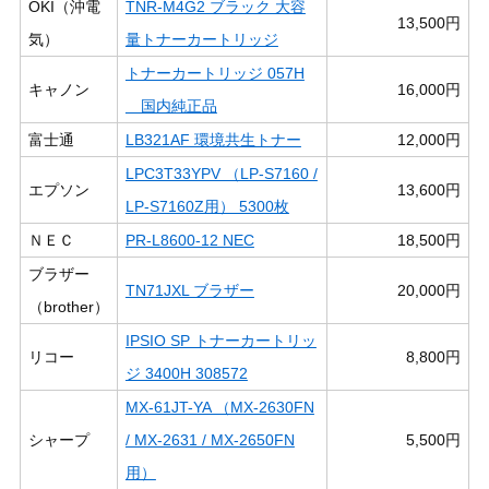
OKI（沖電
TNR-M4G2 ブラック 大容
13,500円
気）
量トナーカートリッジ
トナーカートリッジ 057H
キャノン
16,000円
国内純正品
富士通
LB321AF 環境共生トナー
12,000円
LPC3T33YPV （LP-S7160 /
エプソン
13,600円
LP-S7160Z用） 5300枚
ＮＥＣ
PR-L8600-12 NEC
18,500円
ブラザー
TN71JXL ブラザー
20,000円
（brother）
IPSIO SP トナーカートリッ
リコー
8,800円
ジ 3400H 308572
MX-61JT-YA （MX-2630FN
シャープ
/ MX-2631 / MX-2650FN
5,500円
用）