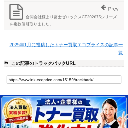
Prev
合同会社様より富士ゼロックスCT202675シリーズ
を複数個引取りました。
2025年1月に投稿したトナー買取エコプライスの記事一
覧
この記事のトラックバックURL
こ
の
記
事
の
ト
ラ
ッ