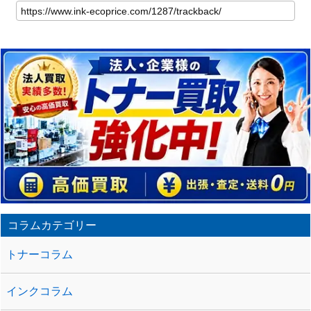
の
記
事
の
ト
ラ
ッ
ク
バ
ッ
ク
URL
コラムカテゴリー
トナーコラム
インクコラム