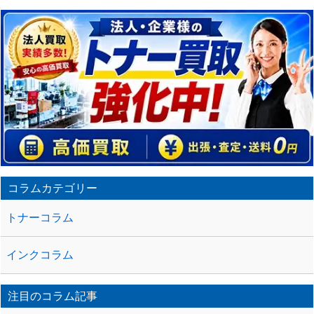
事
の
ト
ラ
ッ
ク
バ
ッ
ク
URL
コラムカテゴリー
トナーコラム
インクコラム
注目のコラム記事