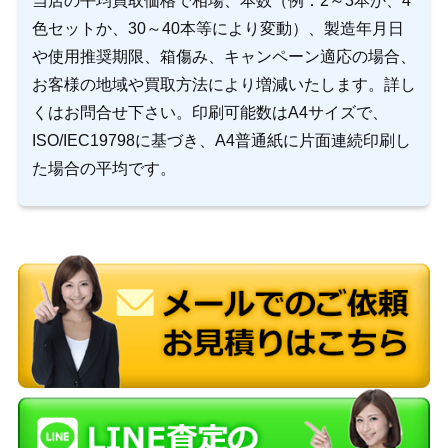
当店の平均買取価格で相場、本数（例：2～3本か、4
色セットか、30～40本等により変動）、製造年月日
や使用推奨期限、箱傷み、キャンペーン適応の場合、
お客様の地域や買取方法により増減いたします。詳し
くはお問合せ下さい。印刷可能数はA4サイズで、
ISO/IEC19798に基づき、A4普通紙に片面連続印刷し
た場合の平均です。