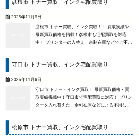
彦根市 トナー買取、インク宅配買取り
せずにご相談下さい。 買取りの送料、その他の手
数料も全て ...
2025年11月6日
彦根市 トナー買取、インク買取！！ 買取実績や
最新買取価格を掲載！彦根市も宅配買取を対応
中！ プリンターの入替え、余剰在庫などでご不要
なトナーございませんか？純正未使用なら、期限
切れや古いものもお取り扱いしますので、処分を
守口市 トナー買取、インク宅配買取り
せずご相談下さい。 買取りでの送料、その他の手
数料は全て無 ...
2025年11月6日
守口市 トナー・インク買取！ 最新買取価格・買
取実績掲載中！守口市で宅配買取に対応！ プリン
ターを入れ替えた、余剰在庫などによる不用なト
ナーがございませんか。純正未使用でしたら、期
限が切れている、古いものでもお取り扱いができ
松原市 トナー買取、インク宅配買取り
ますので、お気軽にご相談下さい。 買取りでの送
料、その他 ...