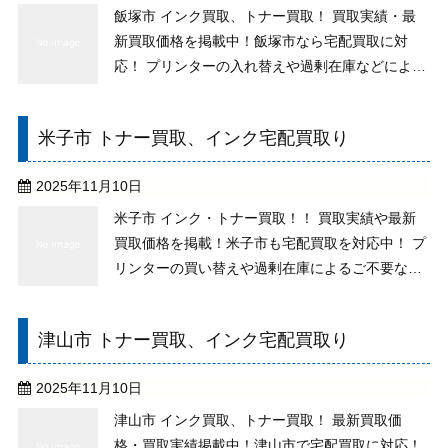
飯塚市 インク買取、トナー買取！ 買取実績・最
新買取価格を掲載中！飯塚市なら宅配買取に対
応！ プリンターの入れ替えや過剰在庫などにより
不用になったトナーはありませんか？純正未使用
であれば、期限切れのもの、古いものでもお取り
米子市 トナー買取、インク宅配買取り
扱いしておりますので、処分せずにご相談下さ
い。 買い取りの ...
2025年11月10日
米子市 インク・トナー買取！！ 買取実績や最新
買取価格を掲載！米子市も宅配買取を対応中！ プ
リンターの買い替えや過剰在庫によるご不要なト
ナーがございませんか？純正未使用の品なら、例
え期限切れ・古いものもお取り扱いしますので、
津山市 トナー買取、インク宅配買取り
ご相談下さい。 買い取りの送料、その他手数料が
全て無料！ ...
2025年11月10日
津山市 インク買取、トナー買取！ 最新買取価
格・買取実績掲載中！津山市で宅配買取に対応！