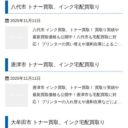
以上のお付き合いをさせて頂いているお客様で
八代市 トナー買取、インク宅配買取り
す。NECは新潟の病院様よりお送り頂きました。
キャノ...
2025年11月11日
八代市 インク買取、トナー買取！ 買取り実績や
最新買取価格も公開中！八代市も宅配買取に対
応！ プリンターの買い替えや過剰在庫によるご不
要なトナーがございませんか？純正未使用の品な
ら、例え期限切れ・古いものもお取り扱いします
唐津市 トナー買取、インク宅配買取り
ので、ご相談下さい。 買い取りでの送料やその他
手数料は全て ...
2025年11月11日
唐津市 インク買取、トナー買取！ 買取り実績や
最新買取価格も公開中！唐津市も宅配買取に対
応！ プリンターの入れ替えや過剰在庫などにより
不用になったトナーはありませんか？純正未使用
であれば、期限切れのもの、古いものでもお取り
大牟田市 トナー買取、インク宅配買取り
扱いしておりますので、処分せずにご相談下さ