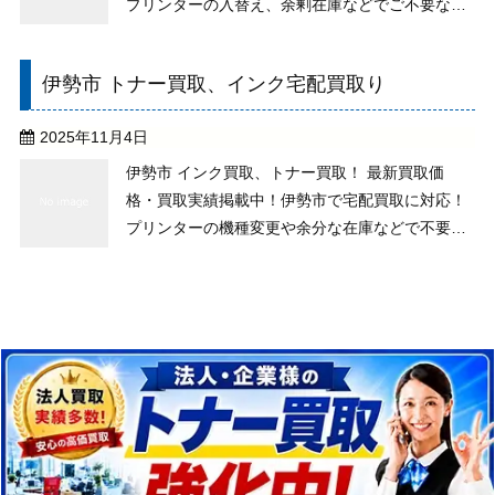
プリンターの入替え、余剰在庫などでご不要なト
ナーございませんか？純正未使用なら、期限切れ
や古いものもお取り扱いしますので、処分をせず
伊勢市 トナー買取、インク宅配買取り
ご相談下さい。 買い取りの送料、その他手数料が
全て無料！ ...
2025年11月4日
伊勢市 インク買取、トナー買取！ 最新買取価
格・買取実績掲載中！伊勢市で宅配買取に対応！
プリンターの機種変更や余分な在庫などで不要な
トナーがございませんか？純正未使用なら、期限
切れや古い物でもお取り扱いができますので、処
分はせずにご相談下さい。 買い取りでの送料やそ
の他手数料は ...