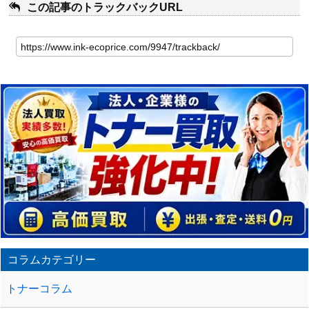
この記事のトラックバックURL
こ
の
記
事
の
ト
ラ
ッ
ク
バ
ッ
ク
URL
コラムカテゴリー
トナーコラム