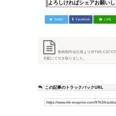
よろしければシェアお願いし
Twitter
Facebook
LINE
動画制作会社様より沖TNR-C3CY
宅配にて引き取りました。
この記事のトラックバックURL
こ
の
記
事