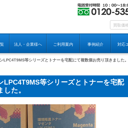
覧
法人・企業様へ
ご利用案内
事例紹介
対応
ンLPC4T9MS等シリーズとトナーを宅配にて複数個お売り頂きました
LPC4T9MS等シリーズとトナーを宅配
ました。