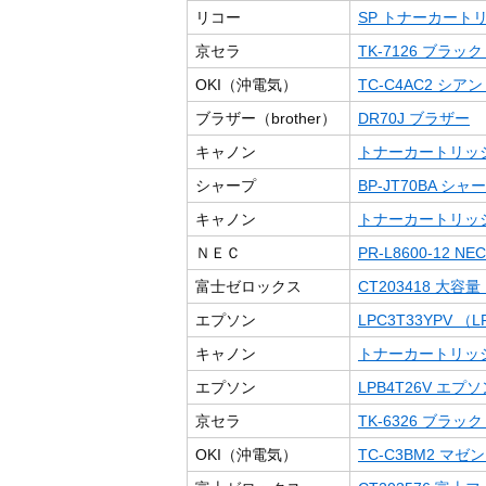
リコー
SP トナーカートリッ
京セラ
TK-7126 ブラック （
OKI（沖電気）
TC-C4AC2 シ
ブラザー（brother）
DR70J ブラザー
キャノン
トナーカートリッジ3
シャープ
BP-JT70BA シャ
キャノン
トナーカートリッジ
ＮＥＣ
PR-L8600-12 NEC
富士ゼロックス
CT203418 大
エプソン
LPC3T33YPV （LP
キャノン
トナーカートリッジ519
エプソン
LPB4T26V エプ
京セラ
TK-6326 ブラ
OKI（沖電気）
TC-C3BM2 マ