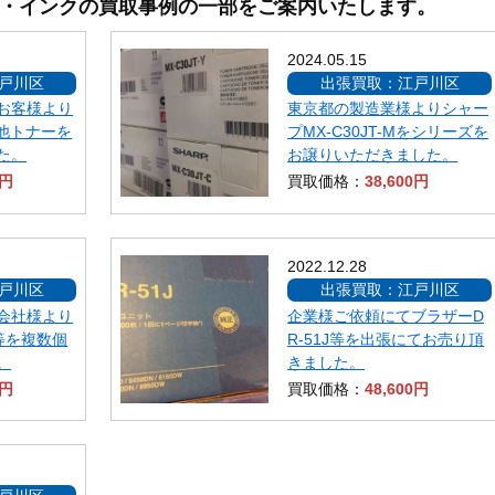
・インクの買取事例の一部をご案内いたします。
2024.05.15
戸川区
出張買取：江戸川区
お客様より
東京都の製造業様よりシャー
や他トナーを
プMX-C30JT-Mをシリーズを
た。
お譲りいただきました。
0円
買取価格：
38,600円
2022.12.28
戸川区
出張買取：江戸川区
会社様より
企業様ご依頼にてブラザーD
6等を複数個
R-51J等を出張にてお売り頂
。
きました。
0円
買取価格：
48,600円