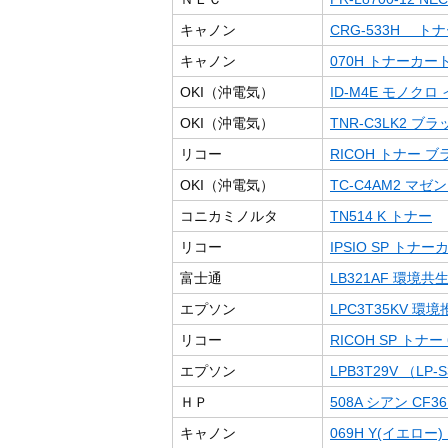
キャノン
CRG-533H トナー
キャノン
070H トナーカート
OKI（沖電気）
ID-M4E モノク
OKI（沖電気）
TNR-C3LK2 
リコー
RICOH トナー ブラ
OKI（沖電気）
TC-C4AM2 マ
コニカミノルタ
TN514 K トナー
リコー
IPSIO SP トナー
富士通
LB321AF 環境
エプソン
LPC3T35KV 環
リコー
RICOH SP トナー 
エプソン
LPB3T29V （LP-S3
ＨＰ
508A シアン CF36
キャノン
069H Y(イエロー