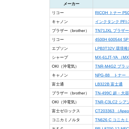
メーカー
リコー
RICOH トナー P5
キャノン
インクタンク PFI-3
ブラザー（brother）
TN71JXL ブラザー
リコー
4500H 600544 
エプソン
LPB3T32V 環
シャープ
MX-61JT-YA （MX
OKI（沖電気）
TNR-M4G2 ブ
キャノン
NPG-88 トナー
富士通
LB322B 富士通
ブラザー（brother）
TN-499C 超・
OKI（沖電気）
TNR-C3LC2 
富士ゼロックス
CT203363 （Apeo
コニカミノルタ
TN626 C コニカ
ＮＥＣ
PR-L8700-12 NEC