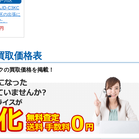
戸川区
D-C3KC
区の出張に
た。
0円
買取価格表
クの買取価格を掲載！