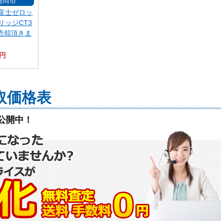
盛岡市
富士ゼロッ
リッジCT3
を売却頂きま
0円
取価格表
公開中！