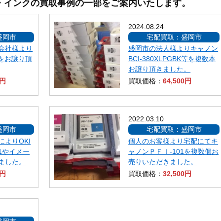
・インクの買取事例の一部をご案内いたします。
2024.08.24
盛岡市
宅配買取：盛岡市
会社様より
盛岡市の法人様よりキャノン
ーをお譲り頂
BCI-380XLPGBK等を複数本
お譲り頂きました。
0円
買取価格：
64,500円
2022.03.10
盛岡市
宅配買取：盛岡市
よりOKI
個人のお客様より宅配にてキ
C1やイメー
ャノンＰＦＩ-101を複数個お
ました。
売りいただきました。
0円
買取価格：
32,500円