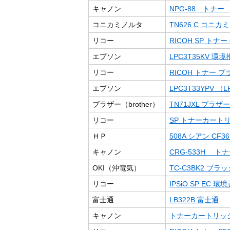
キャノン
NPG-88 トナー
コニカミノルタ
TN626 C コニカ
リコー
RICOH SP トナー 
エプソン
LPC3T35KV 環
リコー
RICOH トナー ブラ
エプソン
LPC3T33YPV （LP
ブラザー（brother）
TN71JXL ブラザー
リコー
SP トナーカートリッ
ＨＰ
508A シアン CF36
キャノン
CRG-533H トナー
OKI（沖電気）
TC-C3BK2 ブ
リコー
IPSiO SP EC 
富士通
LB322B 富士通
キャノン
トナーカートリッジ