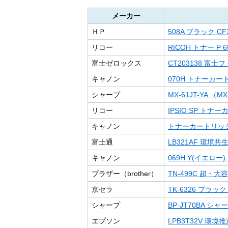
メーカー
ＨＰ
508A ブラック CF3
リコー
RICOH トナー P 65
富士ゼロックス
CT203138 
キャノン
070H トナーカート
シャープ
MX-61JT-YA （MX
リコー
IPSIO SP トナー
キャノン
トナーカートリッジ3
富士通
LB321AF 環境
キャノン
069H Y(イエロー
ブラザー（brother）
TN-499C 超・
京セラ
TK-6326 ブラ
シャープ
BP-JT70BA シャ
エプソン
LPB3T32V 環