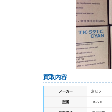
買取内容
メーカー
京セラ
型番
TK-591