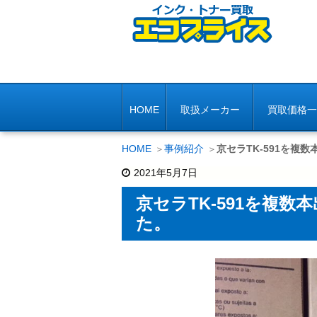
HOME
取扱メーカー
買取価格一
HOME
事例紹介
京セラTK‐591を複
2021年5月7日
京セラTK‐591を複
た。