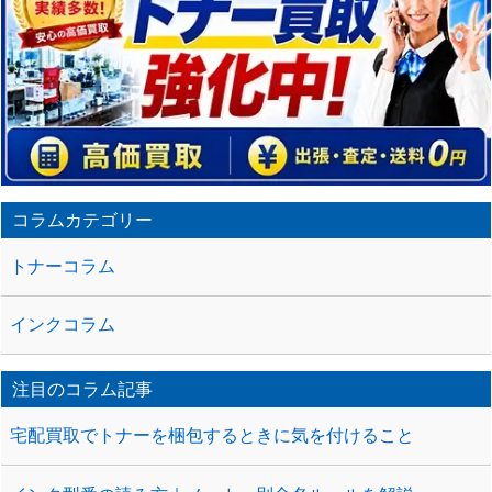
ラ
ッ
ク
バ
ッ
ク
URL
コラムカテゴリー
トナーコラム
インクコラム
注目のコラム記事
宅配買取でトナーを梱包するときに気を付けること