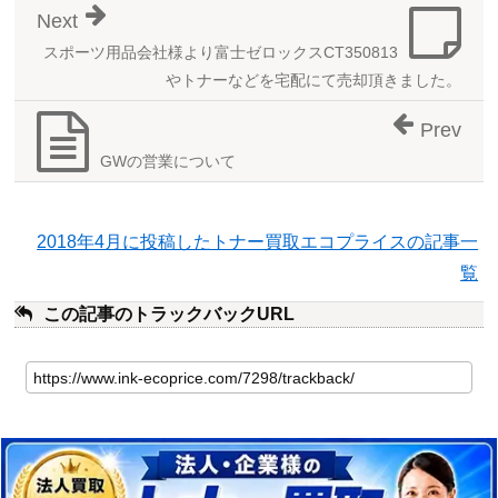
Next
スポーツ用品会社様より富士ゼロックスCT350813
やトナーなどを宅配にて売却頂きました。
Prev
GWの営業について
2018年4月に投稿したトナー買取エコプライスの記事一
覧
この記事のトラックバックURL
こ
の
記
事
の
ト