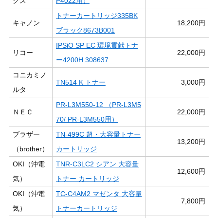
クス
P4022用）
トナーカートリッジ335BK
キャノン
18,200円
ブラック8673B001
IPSiO SP EC 環境貢献トナ
リコー
22,000円
ー4200H 308637
コニカミノ
TN514 K トナー
3,000円
ルタ
PR-L3M550-12 （PR-L3M5
ＮＥＣ
22,000円
70/ PR-L3M550用）
ブラザー
TN-499C 超・大容量トナー
13,200円
（brother）
カートリッジ
OKI（沖電
TNR-C3LC2 シアン 大容量
12,600円
気）
トナー カートリッジ
OKI（沖電
TC-C4AM2 マゼンタ 大容量
7,800円
気）
トナーカートリッジ