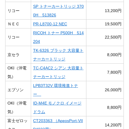
SP トナーカートリッジ 370
リコー
13,200円
0H 513826
ＮＥＣ
PR-L8700-12 NEC
19,500円
RICOH トナー P500H 514
リコー
22,500円
204
TK-6326 ブラック 大容量ト
京セラ
8,000円
ナーカートリッジ
OKI（沖電
TC-C4AC2 シアン 大容量ト
7,800円
気）
ナーカートリッジ
LPB3T32V 環境推進トナ
エプソン
26,000円
ー
OKI（沖電
ID-M4E モノクロ イメージ
8,800円
気）
ドラム
富士ゼロッ
CT203363 （ApeosPort-VII
14,200円