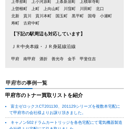
上帯那町
上小河原町
上条新居町
上積翠寺町
上曽根町
上町
上向山町
川窪町
川田町
北口
北新
貢川
貢川本町
国玉町
黒平町
国母
小瀬町
寿町
古府中町
【下記の駅周辺も対応しています】
ＪＲ中央本線・ＪＲ身延線沿線
甲府
南甲府
酒折
善光寺
金手
甲斐住吉
甲府市の事例一覧
甲府市のトナー買取リストを紹介
富士ゼロックスCT201130、201129シリーズを複数本宅配に
て甲府市の会社様よりお譲り頂きました。
キャノン502ドラムカートリッジを各色宅配にて電気機器製造
会社様より宅配にて引き取りました。