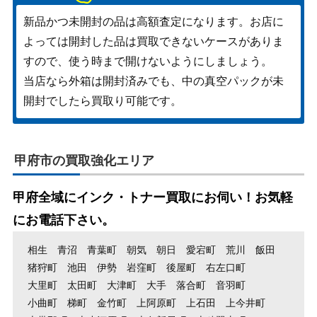
新品かつ未開封の品は高額査定になります。お店に
よっては開封した品は買取できないケースがありま
すので、使う時まで開けないようにしましょう。
当店なら外箱は開封済みでも、中の真空パックが未
開封でしたら買取り可能です。
甲府市の買取強化エリア
甲府全域にインク・トナー買取にお伺い！お気軽
にお電話下さい。
相生
青沼
青葉町
朝気
朝日
愛宕町
荒川
飯田
猪狩町
池田
伊勢
岩窪町
後屋町
右左口町
大里町
太田町
大津町
大手
落合町
音羽町
小曲町
梯町
金竹町
上阿原町
上石田
上今井町