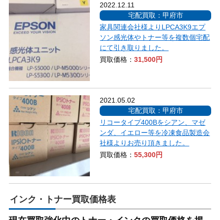
2022.12.11
宅配買取：甲府市
家具関連会社様よりLPCA3K9エプ
ソン感光体やトナー等を複数個宅配
にて引き取りました。
買取価格：
31,500円
2021.05.02
宅配買取：甲府市
リコータイプ400Bをシアン、マゼ
ンダ、イエロー等を冷凍食品製造会
社様よりお売り頂きました。
買取価格：
55,300円
インク・トナー買取価格表