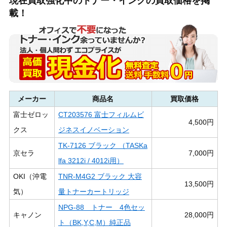
現在買取強化中のトナー・インクの買取価格を掲
載！
メーカー
商品名
買取価格
富士ゼロッ
CT203576 富士フィルムビ
4,500円
クス
ジネスイノベーション
TK-7126 ブラック （TASKa
京セラ
7,000円
lfa 3212i / 4012i用）
OKI（沖電
TNR-M4G2 ブラック 大容
13,500円
気）
量トナーカートリッジ
NPG-88 トナー 4色セッ
キャノン
28,000円
ト（BK,Y,C,M）純正品