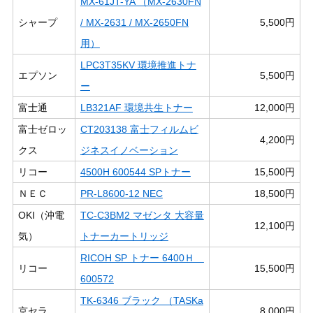
MX-61JT-YA （MX-2630FN
シャープ
/ MX-2631 / MX-2650FN
5,500円
用）
LPC3T35KV 環境推進トナ
エプソン
5,500円
ー
富士通
LB321AF 環境共生トナー
12,000円
富士ゼロッ
CT203138 富士フィルムビ
4,200円
クス
ジネスイノベーション
リコー
4500H 600544 SPトナー
15,500円
ＮＥＣ
PR-L8600-12 NEC
18,500円
OKI（沖電
TC-C3BM2 マゼンタ 大容量
12,100円
気）
トナーカートリッジ
RICOH SP トナー 6400Ｈ
リコー
15,500円
600572
TK-6346 ブラック （TASKa
京セラ
8,000円