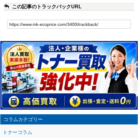
この記事のトラックバックURL
こ
の
記
事
の
ト
ラ
ッ
ク
バ
ッ
ク
URL
コラムカテゴリー
トナーコラム