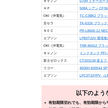
キャノン
070H トナーカート
ＨＰ
508A シアン CF36
OKI（沖電気）
TC-C3BK2 ブ
京セラ
TK-6326 ブラ
ＮＥＣ
PR-L8600-12 NEC
エプソン
LPB3T32V 環
OKI（沖電気）
TNR-M4G2 ブ
キャノン
インクタンク PFI-3
富士ゼロックス
CT203138 
リコー
4500H 600544 
エプソン
LPC3T33YPV （LP
以下のよう
有効期限切れでも、有効期限から