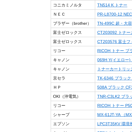
コニカミノルタ
TN514 K トナー
ＮＥＣ
PR-L8700-12 NEC
ブラザー（brother）
TN-499C 超・
富士ゼロックス
CT203092 ト
富士ゼロックス
CT203576 
リコー
RICOH トナー ブラ
キャノン
069H Y(イエロー
キャノン
トナーカートリッジ3
京セラ
TK-6346 ブラック （T
ＨＰ
508A ブラック CF3
OKI（沖電気）
TNR-C3LK2 
リコー
RICOH トナー P5
シャープ
MX-61JT-YA （MX
エプソン
LPC3T35KV 環