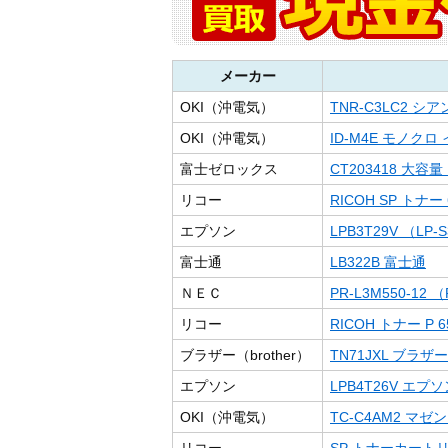
メーカー
OKI（沖電気）
TNR-C3LC2 
OKI（沖電気）
ID-M4E モノク
富士ゼロックス
CT203418 大
リコー
RICOH SP トナー 
エプソン
LPB3T29V （LP-S3
富士通
LB322B 富士通
ＮＥＣ
PR-L3M550-12 （
リコー
RICOH トナー P 65
ブラザー（brother）
TN71JXL ブラザー
エプソン
LPB4T26V エプ
OKI（沖電気）
TC-C4AM2 マ