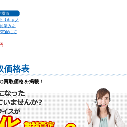
小樽市
よりキャノ
開封済みあ
で宅配にて
0円
取価格表
の買取価格を掲載！