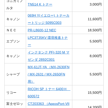
コニカミノ
TN514 K トナー
3,000円
ルタ
069H Y(イエロー) トナーカ
キャノン
11,600円
ートリッジ 5095C003
ＮＥＣ
PR-L8600-12 NEC
18,500円
LPC3T35KV 環境推進トナ
エプソン
5,500円
ー
インクタンク PFI-320 M マ
キャノン
8,000円
ゼンダ 2892C001
MX-61JT-YA （MX-2630FN
シャープ
/ MX-2631 / MX-2650FN
5,500円
用）
RICOH SP トナー 6400Ｈ
リコー
15,500円
600572
富士ゼロッ
CT203363 （ApeosPort-VII
14,200円