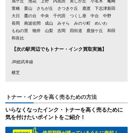
旭ケ丘
池花
上野
内黒田
美しが丘
小名木
亀崎
萱橋
栗山
さちが丘
さつきケ丘
鹿渡
下志津新田
大日
鷹の台
中央
千代田
つくし座
中台
中野
長岡
南波佐間
成山
みそら
みのり町
めいわ
もねの里
物井
山梨
吉岡
四街道
鹿放ケ丘
和田
和良比
【次の駅周辺でもトナー・インク買取実施】
JR総武本線
横芝
トナー・インクを高く売るための方法
いらなくなったインク・トナーを高く売るために
気を付けたいポイントをご紹介！
使用期限が残っているうちに売却！