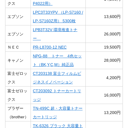
クス
P4022用）
LPC3T33YPV （LP-S7160 /
エプソン
13,600円
LP-S7160Z用） 5300枚
LPB3T32V 環境推進トナ
エプソン
26,000円
ー
ＮＥＣ
PR-L8700-12 NEC
19,500円
NPG-88 トナー 4色セッ
キャノン
28,000円
ト（BK,Y,C,M）純正品
富士ゼロッ
CT203138 富士フィルムビ
4,200円
クス
ジネスイノベーション
富士ゼロッ
CT203092 トナーカートリ
16,000円
クス
ッジ
ブラザー
TN-499C 超・大容量トナー
13,200円
（brother）
カートリッジ
TK-6326 ブラック 大容量ト