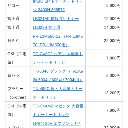
IPSIO SP トナーカートリッ
リコー
8,800円
ジ 3400H 308572
富士通
LB321AF 環境共生トナー
12,000円
富士通
LB322B 富士通
14,000円
PR-L3M550-12 （PR-L3M5
ＮＥＣ
22,000円
70/ PR-L3M550用）
OKI（沖電
TC-C4AC2 シアン 大容量ト
7,800円
気）
ナーカートリッジ
TK-6346 ブラック （TASKa
京セラ
8,000円
lfa 5004i / 6004i / 7004i用）
ブラザー
TN-499C 超・大容量トナー
13,200円
（brother）
カートリッジ
OKI（沖電
TC-C4AM2 マゼンタ 大容量
7,800円
気）
トナーカートリッジ
LPB4T26V エプソン Lサイ
エプソン
22,000円