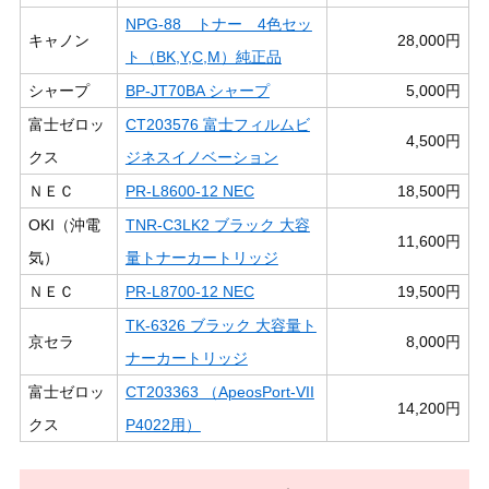
NPG-88 トナー 4色セッ
キャノン
28,000円
ト（BK,Y,C,M）純正品
シャープ
BP-JT70BA シャープ
5,000円
富士ゼロッ
CT203576 富士フィルムビ
4,500円
クス
ジネスイノベーション
ＮＥＣ
PR-L8600-12 NEC
18,500円
OKI（沖電
TNR-C3LK2 ブラック 大容
11,600円
気）
量トナーカートリッジ
ＮＥＣ
PR-L8700-12 NEC
19,500円
TK-6326 ブラック 大容量ト
京セラ
8,000円
ナーカートリッジ
富士ゼロッ
CT203363 （ApeosPort-VII
14,200円
クス
P4022用）