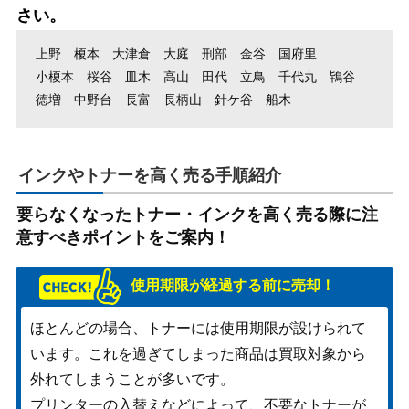
さい。
上野
榎本
大津倉
大庭
刑部
金谷
国府里
小榎本
桜谷
皿木
高山
田代
立鳥
千代丸
鴇谷
徳増
中野台
長富
長柄山
針ケ谷
船木
インクやトナーを高く売る手順紹介
要らなくなったトナー・インクを高く売る際に注
意すべきポイントをご案内！
使用期限が経過する前に売却！
ほとんどの場合、トナーには使用期限が設けられて
います。これを過ぎてしまった商品は買取対象から
外れてしまうことが多いです。
プリンターの入替えなどによって、不要なトナーが