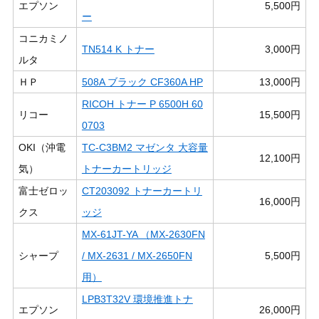
エプソン
5,500円
ー
コニカミノ
TN514 K トナー
3,000円
ルタ
ＨＰ
508A ブラック CF360A HP
13,000円
RICOH トナー P 6500H 60
リコー
15,500円
0703
OKI（沖電
TC-C3BM2 マゼンタ 大容量
12,100円
気）
トナーカートリッジ
富士ゼロッ
CT203092 トナーカートリ
16,000円
クス
ッジ
MX-61JT-YA （MX-2630FN
シャープ
/ MX-2631 / MX-2650FN
5,500円
用）
LPB3T32V 環境推進トナ
エプソン
26,000円