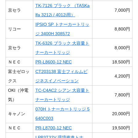
TK-7126 ブラック （TASKa
京セラ
7,000円
lfa 3212i / 4012i用）
IPSIO SP トナーカートリッ
リコー
8,800円
ジ 3400H 308572
TK-6326 ブラック 大容量ト
京セラ
8,000円
ナーカートリッジ
ＮＥＣ
PR-L8600-12 NEC
18,500円
富士ゼロッ
CT203138 富士フィルムビ
4,200円
クス
ジネスイノベーション
OKI（沖電
TC-C4AC2 シアン 大容量ト
7,800円
気）
ナーカートリッジ
070H トナーカートリッジ 5
キャノン
20,000円
640C003
ＮＥＣ
PR-L8700-12 NEC
19,500円
LPB3T32V 環境推進トナ