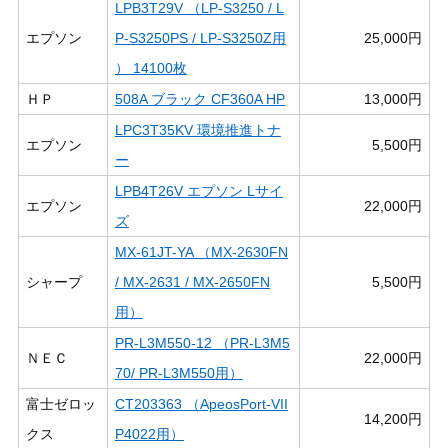
LPB3T29V （LP-S3250 / L
エプソン
P-S3250PS / LP-S3250Z用
25,000円
） 14100枚
ＨＰ
508A ブラック CF360A HP
13,000円
LPC3T35KV 環境推進トナ
エプソン
5,500円
ー
LPB4T26V エプソン Lサイ
エプソン
22,000円
ズ
MX-61JT-YA （MX-2630FN
シャープ
/ MX-2631 / MX-2650FN
5,500円
用）
PR-L3M550-12 （PR-L3M5
ＮＥＣ
22,000円
70/ PR-L3M550用）
富士ゼロッ
CT203363 （ApeosPort-VII
14,200円
クス
P4022用）