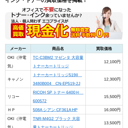
インク・トナーの買取価格を掲載！
メーカー
商品名
買取価格
OKI（沖電
TC-C3BM2 マゼンタ 大容量
12,100円
気）
トナーカートリッジ
トナーカートリッジ519II
キャノン
12,300円
3480B004 CN-EP519-2J
RICOH SP トナー 6400Ｈ
リコー
15,500円
600572
ＨＰ
508A シアン CF361A HP
16,000円
OKI（沖電
TNR-M4G2 ブラック 大容
13,500円
気）
量トナーカートリッジ