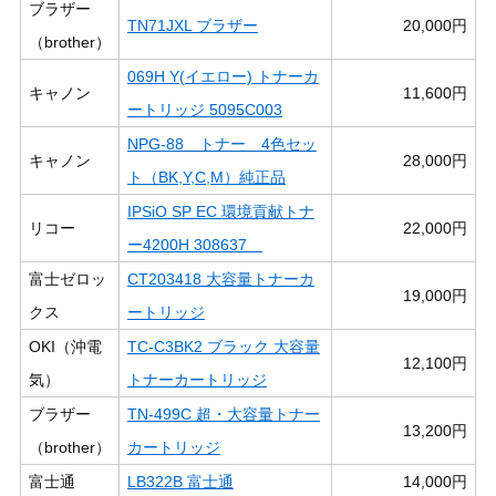
ブラザー
TN71JXL ブラザー
20,000円
（brother）
069H Y(イエロー) トナーカ
キャノン
11,600円
ートリッジ 5095C003
NPG-88 トナー 4色セッ
キャノン
28,000円
ト（BK,Y,C,M）純正品
IPSiO SP EC 環境貢献トナ
リコー
22,000円
ー4200H 308637
富士ゼロッ
CT203418 大容量トナーカ
19,000円
クス
ートリッジ
OKI（沖電
TC-C3BK2 ブラック 大容量
12,100円
気）
トナーカートリッジ
ブラザー
TN-499C 超・大容量トナー
13,200円
（brother）
カートリッジ
富士通
LB322B 富士通
14,000円