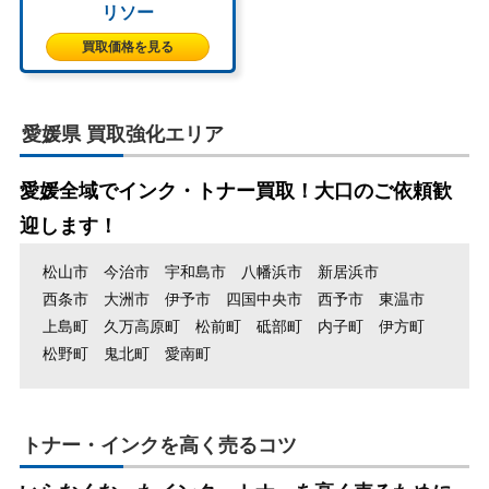
リソー
買取価格を見る
愛媛県 買取強化エリア
愛媛全域でインク・トナー買取！大口のご依頼歓
迎します！
松山市
今治市
宇和島市
八幡浜市
新居浜市
西条市
大洲市
伊予市
四国中央市
西予市
東温市
上島町
久万高原町
松前町
砥部町
内子町
伊方町
松野町
鬼北町
愛南町
トナー・インクを高く売るコツ