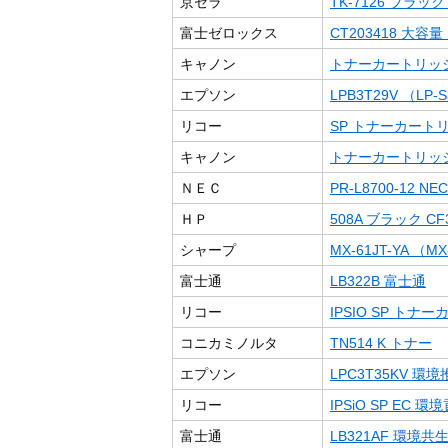
京セラ
TK-7126 ブラック （
富士ゼロックス
CT203418 大
キャノン
トナーカートリッジ519
エプソン
LPB3T29V （LP-S3
リコー
SP トナーカートリッ
キャノン
トナーカートリッジ
ＮＥＣ
PR-L8700-12 NEC
ＨＰ
508A ブラック CF3
シャープ
MX-61JT-YA （MX
富士通
LB322B 富士通
リコー
IPSIO SP トナー
コニカミノルタ
TN514 K トナー
エプソン
LPC3T35KV 環
リコー
IPSiO SP EC 
富士通
LB321AF 環境