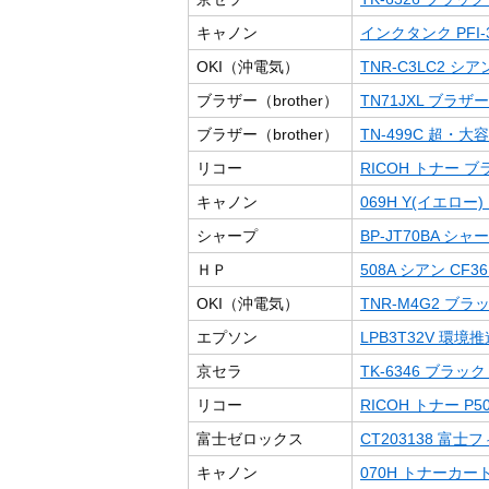
キャノン
インクタンク PFI-3
OKI（沖電気）
TNR-C3LC2 
ブラザー（brother）
TN71JXL ブラザー
ブラザー（brother）
TN-499C 超・
リコー
RICOH トナー ブラ
キャノン
069H Y(イエロー
シャープ
BP-JT70BA シャ
ＨＰ
508A シアン CF36
OKI（沖電気）
TNR-M4G2 ブ
エプソン
LPB3T32V 環
京セラ
TK-6346 ブラック （T
リコー
RICOH トナー P5
富士ゼロックス
CT203138 
キャノン
070H トナーカート