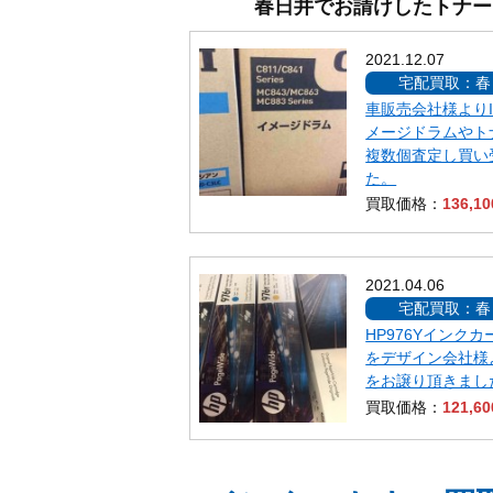
春日井でお請けしたトナー
2021.12.07
宅配買取：春
車販売会社様よりID
メージドラムやト
複数個査定し買い
た。
買取価格：
136,1
2021.04.06
宅配買取：春
HP976Yインク
をデザイン会社様
をお譲り頂きまし
買取価格：
121,6