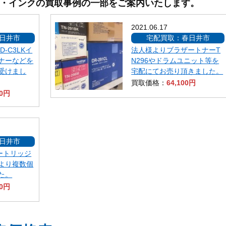
・インクの買取事例の一部をご案内いたします。
2021.06.17
日井市
宅配買取：春日井市
-C3LKイ
法人様よりブラザートナーT
ナーなどを
N296やドラムユニット等を
受けまし
宅配にてお売り頂きました。
買取価格：
64,100円
00円
日井市
カートリッジ
より複数個
た。
00円