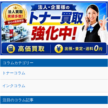
事
の
ト
ラ
ッ
ク
バ
ッ
ク
URL
コラムカテゴリー
トナーコラム
インクコラム
注目のコラム記事