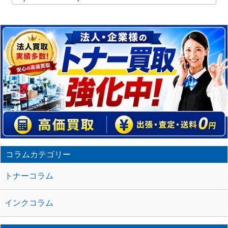
記
事
の
ト
ラ
ッ
ク
バ
ッ
ク
URL
コラムカテゴリー
トナーコラム
インクコラム