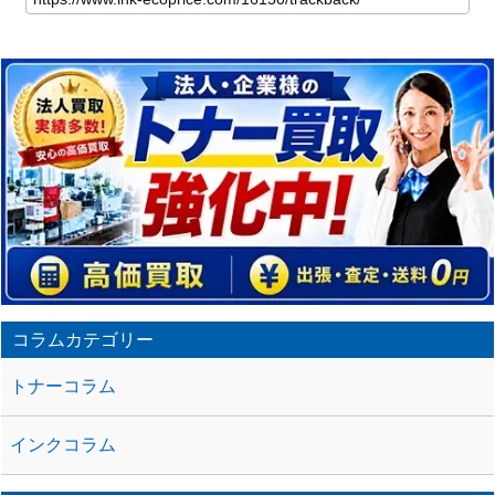
の
記
事
の
ト
ラ
ッ
ク
バ
ッ
ク
URL
コラムカテゴリー
トナーコラム
インクコラム