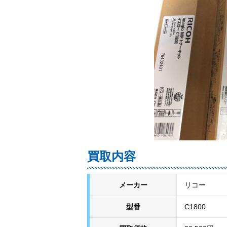
買取内容
メーカー
リコー
型番
C1800