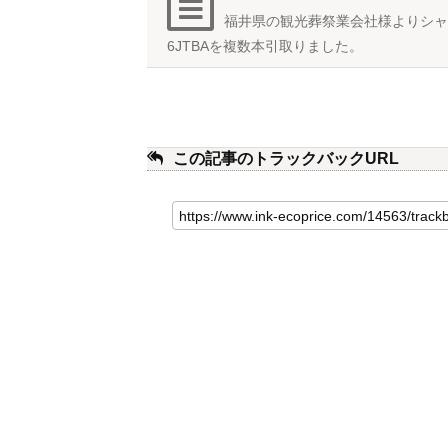
福井県の観光葬祭業会社様よりシャー
6JTBAを複数本引取りました。
この記事のトラックバックURL
こ
の
記
事
の
ト
ラ
ッ
ク
バ
ッ