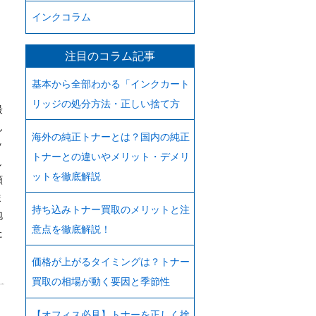
インクコラム
注目のコラム記事
基本から全部わかる「インクカート
リッジの処分方法・正しい捨て方
最
ん
海外の純正トナーとは？国内の純正
ッ
トナーとの違いやメリット・デメリ
し
ットを徹底解説
額
ま
持ち込みトナー買取のメリットと注
泡
意点を徹底解説！
た
価格が上がるタイミングは？トナー
買取の相場が動く要因と季節性
【オフィス必見】トナーを正しく捨