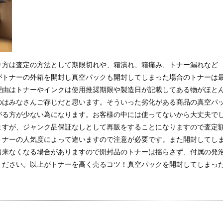
り方は査定の方法として期限切れや、箱潰れ、箱痛み、トナー漏れなど
がトナーの外箱を開封し真空パックも開封してしまった場合のトナーは
理由はトナーやインクは使用推奨期限や製造日が記載してある物がほと
のはみなさんご存じだと思います。そういった劣化がある商品の真空パ
がる方が少ない為になります。お客様の中には使ってないから大丈夫で
ますが、ジャンク品保証なしとして再販をすることになりますので査定
トナーの人気度によって違いますので注意が必要です。また開封してし
出来なくなる場合がありますので開封品のトナーは揺らさず、付属の発
ください。以上がトナーを高く売るコツ！真空パックを開封してしまっ